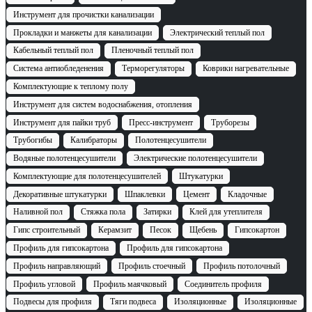
Инструмент для прочистки канализации
Прокладки и манжеты для канализации
Электрический теплый пол
Кабельный теплый пол
Пленочный теплый пол
Система антиобледенения
Терморегуляторы
Коврики нагревательные
Комплектующие к теплому полу
Инструмент для систем водоснабжения, отопления
Инструмент для пайки труб
Пресс-инструмент
Труборезы
Трубогибы
Калибраторы
Полотенцесушители
Водяные полотенцесушители
Электрические полотенцесушители
Комплектующие для полотенцесушителей
Штукатурки
Декоративные штукатурки
Шпаклевки
Цемент
Кладочные
Наливной пол
Стяжка пола
Затирки
Клей для утеплителя
Гипс строительный
Керамзит
Песок
Щебень
Гипсокартон
Профиль для гипсокартона
Профиль для гипсокартона
Профиль направляющий
Профиль стоечный
Профиль потолочный
Профиль угловой
Профиль маячковый
Cоединитель профиля
Подвесы для профиля
Тяги подвеса
Изоляционные
Изоляционные