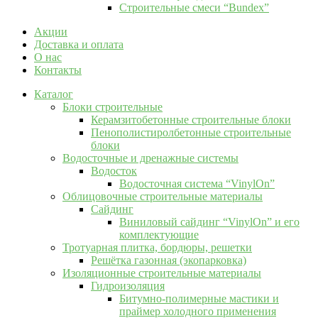
Строительные смеси “Bundex”
Акции
Доставка и оплата
О нас
Контакты
Каталог
Блоки строительные
Керамзитобетонные строительные блоки
Пенополистиролбетонные строительные
блоки
Водосточные и дренажные системы
Водосток
Водосточная система “VinylOn”
Облицовочные строительные материалы
Сайдинг
Виниловый сайдинг “VinylOn” и его
комплектующие
Тротуарная плитка, бордюры, решетки
Решётка газонная (экопарковка)
Изоляционные строительные материалы
Гидроизоляция
Битумно-полимерные мастики и
праймер холодного применения