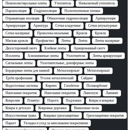
Пенополистирольные плиты
Утеплитель
Напыляемый утеплитель
Пароизоляция
Гидроизоляция
Полиэтиленовые пленки
Отражающая изоляция
Обмазочная гидроизоляция
Армирующие
Армирующие
Арматура
Сетки кладочные
Сетки штукатурные
Сетки малярные
Проволока вязальная
Кровля
Кровля
Мягкая кровля
Профнастил
Ленты
Ленты
Ленты малярные
Двухсторонний скотч
Клейкие ленты
Армированный скотч
Изоленты
Алюминиевые ленты
Уплотнители
Ленты армирующие
Сигнальные ленты
Уплотнительные, демпферные ленты
Бордюрные ленты для ванной
Металлопрокат
Металлопрокат
Труба профильная
Уголок металлический
Сайдинг
Водосточные системы
Кирпич
Газобетон
Поликарбонат
Напольные покрытия
Напольные покрытия
Линолеум
Ламинат
Ковролин
Плинтус
Пороги
Подложки
Ковры и коврики
Ковры в детскую
Ковровые дорожки
Виниловые полы
Искусственная трава
Коврики грязезащитные
Грязезащитные покрытия
Паркет
Укладка и уход за напольными покрытиями