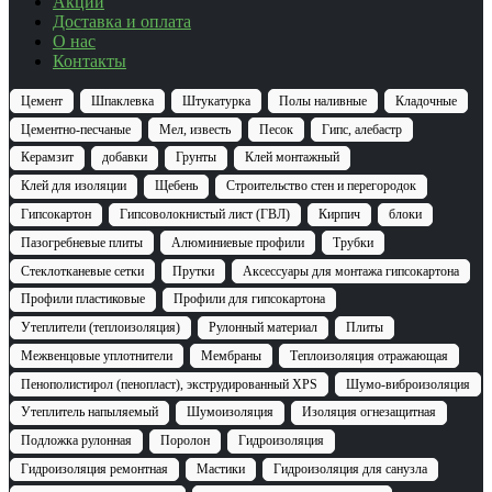
Акции
Доставка и оплата
О нас
Контакты
Цемент
Шпаклевка
Штукатурка
Полы наливные
Кладочные
Цементно-песчаные
Мел, известь
Песок
Гипс, алебастр
Керамзит
добавки
Грунты
Клей монтажный
Клей для изоляции
Щебень
Строительство стен и перегородок
Гипсокартон
Гипсоволокнистый лист (ГВЛ)
Кирпич
блоки
Пазогребневые плиты
Алюминиевые профили
Трубки
Стеклотканевые сетки
Прутки
Аксессуары для монтажа гипсокартона
Профили пластиковые
Профили для гипсокартона
Утеплители (теплоизоляция)
Рулонный материал
Плиты
Межвенцовые уплотнители
Мембраны
Теплоизоляция отражающая
Пенополистирол (пенопласт), экструдированный XPS
Шумо-виброизоляция
Утеплитель напыляемый
Шумоизоляция
Изоляция огнезащитная
Подложка рулонная
Поролон
Гидроизоляция
Гидроизоляция ремонтная
Мастики
Гидроизоляция для санузла