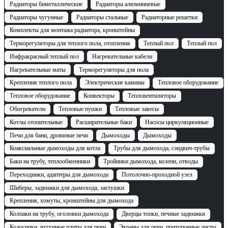
Радиаторы биметаллические
Радиаторы алюминиевые
Радиаторы чугунные
Радиаторы стальные
Радиаторные решетки
Комплекты для монтажа радиатора, кронштейны
Терморегуляторы для теплого пола, отопления
Теплый пол
Теплый пол
Инфракрасный теплый пол
Нагревательные кабели
Нагревательные маты
Терморегуляторы для пола
Крепления теплого пола
Электрические камины
Тепловое оборудование
Тепловое оборудование
Конвекторы
Тепловентиляторы
Обогреватели
Тепловые пушки
Тепловые завесы
Котлы отопительные
Расширительные баки
Насосы циркуляционные
Печи для бани, дровяные печи
Дымоходы
Дымоходы
Коаксиальные дымоходы для котла
Трубы для дымохода, сэндвич-трубы
Баки на трубу, теплообменники
Тройники дымохода, колени, отводы
Переходники, адаптеры для дымохода
Потолочно-проходной узел
Шиберы, задвижки для дымохода, заглушки
Крепления, хомуты, кронштейны для дымохода
Колпаки на трубу, оголовки дымохода
Дверцы топки, печные задвижки
Колосники, чугунные плиты для печи
Экраны для печи, притопочные листы