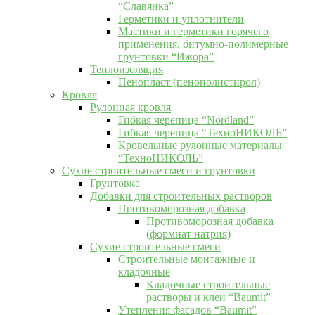
“Славянка”
Герметики и уплотнители
Мастики и герметики горячего
применения, битумно-полимерные
грунтовки “Ижора”
Теплоизоляция
Пенопласт (пенополистирол)
Кровля
Рулонная кровля
Гибкая черепица “Nordland”
Гибкая черепица “ТехноНИКОЛЬ”
Кровельные рулонные материалы
“ТехноНИКОЛЬ”
Сухие строительные смеси и грунтовки
Грунтовка
Добавки для строительных растворов
Противоморозная добавка
Противоморозная добавка
(формиат натрия)
Сухие строительные смеси
Строительные монтажные и
кладочные
Кладочные строительные
растворы и клеи “Baumit”
Утепления фасадов “Baumit”