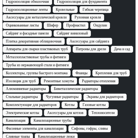
Гидроизоляция обмазочная
Гидроизоляция для фундамента
Гидроизоляционные ленты
Кровельные
Гибкая черепица
Аксессуары для металлической кровли
Рулонная кровля
Оцинкованные листы
Шифер
Профнастил
Ондулин
Сайдинг и фасадные панели
Сайдинг виниловый
Плитка декоративная облицовочная
Аксессуары для сайдинга
Аппараты для сварки пластиковых труб
Патроны для дрели
Дача и сад
Металлопластиковые трубы и фитинги
Трубы из нержавеющей стали и фитинги
Коллекторы, группы быстрого монтажа
Фланцы
Крепления для труб
Изоляция для труб
Ремонтные хомуты
Радиаторы отопления
Алюминиевые радиаторы
Биметаллические радиаторы
Стальные радиаторы
Чугунные радиаторы
Экраны для радиаторов
Комплектующие для радиаторов
Котлы
Газовые котлы
Электрические котлы
Аксессуары для котлов
Теплоносители
Канализация
Канализационные трубы
Фасонные элементы для канализации
Сифоны, гофры, сливы
Сливные трапы
Канализационные люки