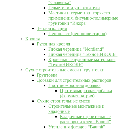
“Славянка”
Герметики и уплотнители
Мастики и герметики горячего
применения, битумно-полимерные
грунтовки “Ижора”
Теплоизоляция
Пенопласт (пенополистирол)
Кровля
Рулонная кровля
Гибкая черепица “Nordland”
Гибкая черепица “ТехноНИКОЛЬ”
Кровельные рулонные материалы
“ТехноНИКОЛЬ”
Сухие строительные смеси и грунтовки
Грунтовка
Добавки для строительных растворов
Противоморозная добавка
Противоморозная добавка
(формиат натрия)
Сухие строительные смеси
Строительные монтажные и
кладочные
Кладочные строительные
растворы и клеи “Baumit”
Утепления фасадов “Baumit”