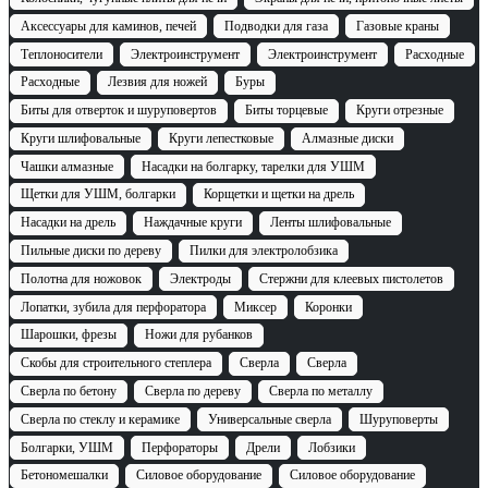
Аксессуары для каминов, печей
Подводки для газа
Газовые краны
Теплоносители
Электроинструмент
Электроинструмент
Расходные
Расходные
Лезвия для ножей
Буры
Биты для отверток и шуруповертов
Биты торцевые
Круги отрезные
Круги шлифовальные
Круги лепестковые
Алмазные диски
Чашки алмазные
Насадки на болгарку, тарелки для УШМ
Щетки для УШМ, болгарки
Корщетки и щетки на дрель
Насадки на дрель
Наждачные круги
Ленты шлифовальные
Пильные диски по дереву
Пилки для электролобзика
Полотна для ножовок
Электроды
Стержни для клеевых пистолетов
Лопатки, зубила для перфоратора
Миксер
Коронки
Шарошки, фрезы
Ножи для рубанков
Скобы для строительного степлера
Сверла
Сверла
Сверла по бетону
Сверла по дереву
Сверла по металлу
Сверла по стеклу и керамике
Универсальные сверла
Шуруповерты
Болгарки, УШМ
Перфораторы
Дрели
Лобзики
Бетономешалки
Силовое оборудование
Силовое оборудование