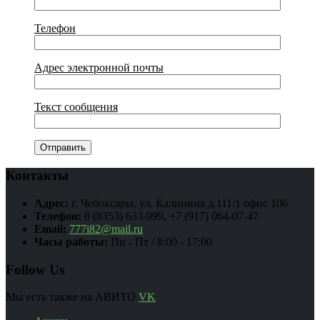
Телефон
Адрес электронной почты
Текст сообщения
Контакты
Адрес:
г. Чебоксары, ул. Калинина д.111/1 офис 106
Телефон:
8 (8353) 633-999, +7 (917) 064-07-47
Email:
777i82@mail.ru
Часы работы:
Пн - Пт / 8:00 - 17:00
Follow Us
Мы есть также на АВИТО
VK