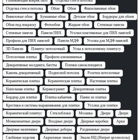
Развивающий коврик пазл
Отделка стен и потолка
Отделка стен и потолка
Обои
Обои
Флизелиновые обои
Виниловые обои
Бумажные обои
Детские обои
Бордюры для обоев
Обои под покраску
Фотообои
Жидкие обои
Стеновые панели
Стеновые панели
Панели ПВХ
Уголки пластиковые для ПВХ панелей
Профили для ПВХ панелей
Панели МДФ
Уголки для МДФ панелей
3D Панели
Плинтус потолочный
Углы к потолочному плинтусу
Потолочная плитка
Профили алюминиевые
Декоративные молдинги, багеты
Пленки самоклеящиеся
Камень декоративный
Подвесной потолок
Розетки потолочные
Керамическая плитка
Керамическая плитка
Настенная плитка
Напольная плитка
Керамогранит
Декоративная плитка
Бордюр для плитки
Плитка кабанчик
Панно из плитки
Крестики и системы выравнивания для плитки
Уголки для плитки
Керамический плинтус
Стеклоблоки
Мозаика
Двери
Двери
Межкомнатные двери
Входные двери
Дверные коробки
Арки
Дверные наличники
Дверные доборы
Раздвижные двери
Скобяные изделия
Акриловые эмали
Эмали НЦ (Нитрат целлюлозы)