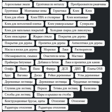
Аэрозольные эмали
Грунтовки по металлу
Преобразователи ржавчины
Грунтовки
Монтажные пены
Герметики
Клеи
Клеи
Клеи для обоев
Клеи ПВА и столярные
Клеи монтажные
Клеи для потолочной плитки
Клеи универсальные
Суперклеи
Клеи для напольных покрытий
Холодная сварка для линолеума
Клеи эпоксидные
Жидкое стекло
Покрытия для дерева
Покрытия для дерева
Пропитки для дерева
Антисептики для дерева
Масла и воски для дерева
Морилки
Лаки
Растворители
Обезжириватели, смывки
Очистители пены
Мастики
Праймеры битумные
Добавки в бетон
Лаки и пропитки для камня
Олифа
Пило
Пило
Фанера
ДСП
ДВП
Плиты OSB
Брус
Вагонка
Доска
Рейки деревянные
Углы деревянные
Деревянные лестницы
Деревянные лестницы
Чердачные лестницы
Ступени для лестниц
Перила
Тетива для лестниц
Балясины
Столбы для лестниц
Шары и крышки на столбы
Конструкционные брусья, щиты
Отопление
Отопление
Радиаторы отопления
Радиаторы отопления