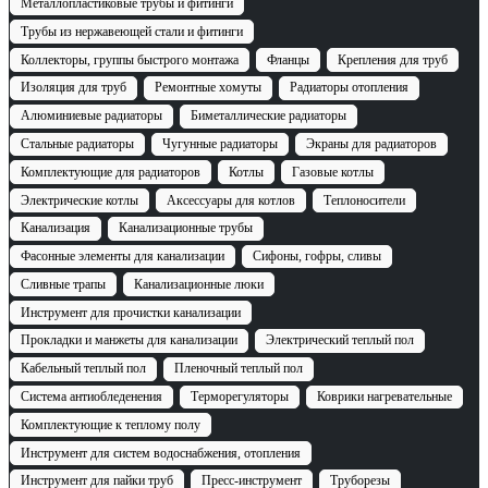
Металлопластиковые трубы и фитинги
Трубы из нержавеющей стали и фитинги
Коллекторы, группы быстрого монтажа
Фланцы
Крепления для труб
Изоляция для труб
Ремонтные хомуты
Радиаторы отопления
Алюминиевые радиаторы
Биметаллические радиаторы
Стальные радиаторы
Чугунные радиаторы
Экраны для радиаторов
Комплектующие для радиаторов
Котлы
Газовые котлы
Электрические котлы
Аксессуары для котлов
Теплоносители
Канализация
Канализационные трубы
Фасонные элементы для канализации
Сифоны, гофры, сливы
Сливные трапы
Канализационные люки
Инструмент для прочистки канализации
Прокладки и манжеты для канализации
Электрический теплый пол
Кабельный теплый пол
Пленочный теплый пол
Система антиобледенения
Терморегуляторы
Коврики нагревательные
Комплектующие к теплому полу
Инструмент для систем водоснабжения, отопления
Инструмент для пайки труб
Пресс-инструмент
Труборезы