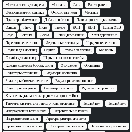
Масла и воски для дерева
Морилки
Лаки
Растворители
Обезжириватели, смывки
Очистители пены
Мастики
Праймеры битумные
Добавки в бетон
Лаки и пропитки для камня
Олифа
Пило
Пило
Фанера
ДСП
ДВП
Плиты OSB
Брус
Вагонка
Доска
Рейки деревянные
Углы деревянные
Деревянные лестницы
Деревянные лестницы
Чердачные лестницы
Ступени для лестниц
Перила
Тетива для лестниц
Балясины
Столбы для лестниц
Шары и крышки на столбы
Конструкционные брусья, щиты
Отопление
Отопление
Радиаторы отопления
Радиаторы отопления
Радиаторы биметаллические
Радиаторы алюминиевые
Радиаторы чугунные
Радиаторы стальные
Радиаторные решетки
Комплекты для монтажа радиатора, кронштейны
Терморегуляторы для теплого пола, отопления
Теплый пол
Теплый пол
Инфракрасный теплый пол
Нагревательные кабели
Нагревательные маты
Терморегуляторы для пола
Крепления теплого пола
Электрические камины
Тепловое оборудование