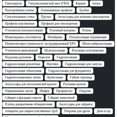
Гипсокартон
Гипсоволокнистый лист (ГВЛ)
Кирпич
блоки
Пазогребневые плиты
Алюминиевые профили
Трубки
Стеклотканевые сетки
Прутки
Аксессуары для монтажа гипсокартона
Профили пластиковые
Профили для гипсокартона
Утеплители (теплоизоляция)
Рулонный материал
Плиты
Межвенцовые уплотнители
Мембраны
Теплоизоляция отражающая
Пенополистирол (пенопласт), экструдированный XPS
Шумо-виброизоляция
Утеплитель напыляемый
Шумоизоляция
Изоляция огнезащитная
Подложка рулонная
Поролон
Гидроизоляция
Гидроизоляция ремонтная
Мастики
Гидроизоляция для санузла
Гидроизоляция обмазочная
Гидроизоляция для фундамента
Гидроизоляционные ленты
Кровельные
Гибкая черепица
Аксессуары для металлической кровли
Рулонная кровля
Оцинкованные листы
Шифер
Профнастил
Ондулин
Сайдинг и фасадные панели
Сайдинг виниловый
Плитка декоративная облицовочная
Аксессуары для сайдинга
Аппараты для сварки пластиковых труб
Патроны для дрели
Дача и сад