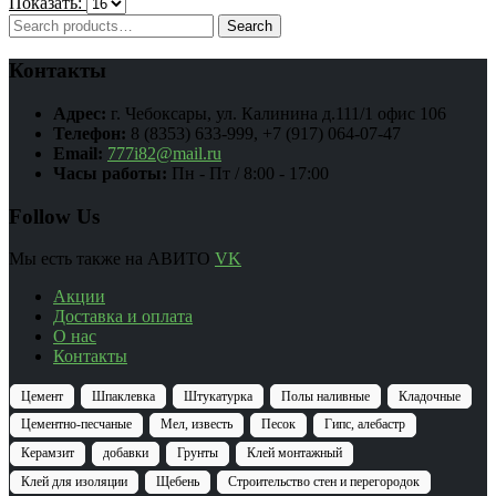
Показать:
Search
Search
for:
Контакты
Адрес:
г. Чебоксары, ул. Калинина д.111/1 офис 106
Телефон:
8 (8353) 633-999, +7 (917) 064-07-47
Email:
777i82@mail.ru
Часы работы:
Пн - Пт / 8:00 - 17:00
Follow Us
Мы есть также на АВИТО
VK
Акции
Доставка и оплата
О нас
Контакты
Цемент
Шпаклевка
Штукатурка
Полы наливные
Кладочные
Цементно-песчаные
Мел, известь
Песок
Гипс, алебастр
Керамзит
добавки
Грунты
Клей монтажный
Клей для изоляции
Щебень
Строительство стен и перегородок