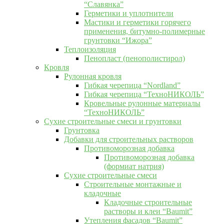
“Славянка”
Герметики и уплотнители
Мастики и герметики горячего
применения, битумно-полимерные
грунтовки “Ижора”
Теплоизоляция
Пенопласт (пенополистирол)
Кровля
Рулонная кровля
Гибкая черепица “Nordland”
Гибкая черепица “ТехноНИКОЛЬ”
Кровельные рулонные материалы
“ТехноНИКОЛЬ”
Сухие строительные смеси и грунтовки
Грунтовка
Добавки для строительных растворов
Противоморозная добавка
Противоморозная добавка
(формиат натрия)
Сухие строительные смеси
Строительные монтажные и
кладочные
Кладочные строительные
растворы и клеи “Baumit”
Утепления фасадов “Baumit”