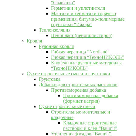
“Славянка”
Герметики и уплотнители
Мастики и герметики горячего
применения, битумно-полимерные
грунтовки “Ижора”
Теплоизоляция
Пенопласт (пенополистирол)
Кровля
Рулонная кровля
Гибкая черепица “Nordland”
Гибкая черепица “ТехноНИКОЛЬ”
Кровельные рулонные материалы
“ТехноНИКОЛЬ”
Сухие строительные смеси и грунтовки
Грунтовка
Добавки для строительных растворов
Противоморозная добавка
Противоморозная добавка
(формиат натрия)
Сухие строительные смеси
Строительные монтажные и
кладочные
Кладочные строительные
растворы и клеи “Baumit”
Утепления фасадов “Baumit”