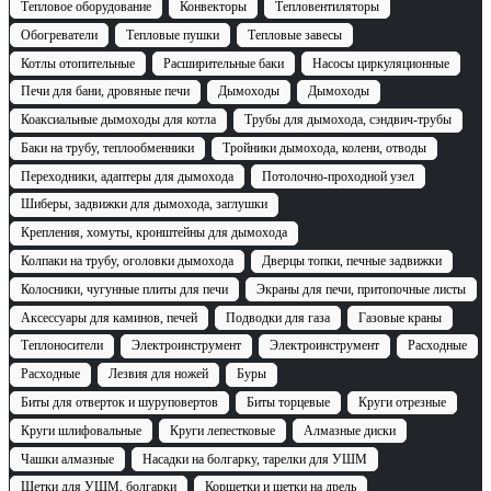
Тепловое оборудование
Конвекторы
Тепловентиляторы
Обогреватели
Тепловые пушки
Тепловые завесы
Котлы отопительные
Расширительные баки
Насосы циркуляционные
Печи для бани, дровяные печи
Дымоходы
Дымоходы
Коаксиальные дымоходы для котла
Трубы для дымохода, сэндвич-трубы
Баки на трубу, теплообменники
Тройники дымохода, колени, отводы
Переходники, адаптеры для дымохода
Потолочно-проходной узел
Шиберы, задвижки для дымохода, заглушки
Крепления, хомуты, кронштейны для дымохода
Колпаки на трубу, оголовки дымохода
Дверцы топки, печные задвижки
Колосники, чугунные плиты для печи
Экраны для печи, притопочные листы
Аксессуары для каминов, печей
Подводки для газа
Газовые краны
Теплоносители
Электроинструмент
Электроинструмент
Расходные
Расходные
Лезвия для ножей
Буры
Биты для отверток и шуруповертов
Биты торцевые
Круги отрезные
Круги шлифовальные
Круги лепестковые
Алмазные диски
Чашки алмазные
Насадки на болгарку, тарелки для УШМ
Щетки для УШМ, болгарки
Корщетки и щетки на дрель