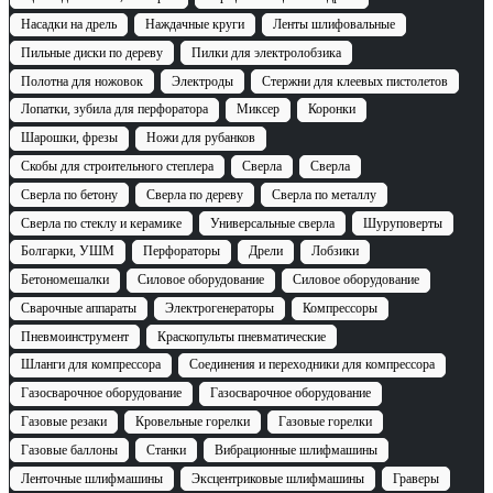
Насадки на дрель
Наждачные круги
Ленты шлифовальные
Пильные диски по дереву
Пилки для электролобзика
Полотна для ножовок
Электроды
Стержни для клеевых пистолетов
Лопатки, зубила для перфоратора
Миксер
Коронки
Шарошки, фрезы
Ножи для рубанков
Скобы для строительного степлера
Сверла
Сверла
Сверла по бетону
Сверла по дереву
Сверла по металлу
Сверла по стеклу и керамике
Универсальные сверла
Шуруповерты
Болгарки, УШМ
Перфораторы
Дрели
Лобзики
Бетономешалки
Силовое оборудование
Силовое оборудование
Сварочные аппараты
Электрогенераторы
Компрессоры
Пневмоинструмент
Краскопульты пневматические
Шланги для компрессора
Соединения и переходники для компрессора
Газосварочное оборудование
Газосварочное оборудование
Газовые резаки
Кровельные горелки
Газовые горелки
Газовые баллоны
Станки
Вибрационные шлифмашины
Ленточные шлифмашины
Эксцентриковые шлифмашины
Граверы