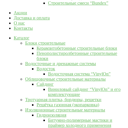
Строительные смеси “Bundex”
Акции
Доставка и оплата
О нас
Контакты
Каталог
Блоки строительные
Керамзитобетонные строительные блоки
Пенополистиролбетонные строительные
блоки
Водосточные и дренажные системы
Водосток
Водосточная система “VinylOn”
Облицовочные строительные материалы
Сайдинг
Виниловый сайдинг “VinylOn” и его
комплектующие
Тротуарная плитка, бордюры, решетки
Решётка газонная (экопарковка)
Изоляционные строительные материалы
Гидроизоляция
Битумно-полимерные мастики и
праймер холодного применения