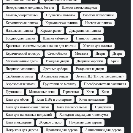
Декоративные молдинги, багеты
Пленки самоклеящиеся
Камень декоративный
Подвесной потолок
Розетки потолочные
Керамическая плитка
Керамическая плитка
Настенная плитка
Напольная плитка
Керамогранит
Декоративная плитка
Бордюр для плитки
Плитка кабанчик
Панно из плитки
Крестики и системы выравнивания для плитки
Уголки для плитки
Керамический плинтус
Стеклоблоки
Мозаика
Двери
Двери
Межкомнатные двери
Входные двери
Дверные коробки
Арки
Дверные наличники
Дверные доборы
Раздвижные двери
Скобяные изделия
Акриловые эмали
Эмали НЦ (Нитрат целлюлозы)
Аэрозольные эмали
Грунтовки по металлу
Преобразователи ржавчины
Грунтовки
Монтажные пены
Герметики
Клеи
Клеи
Клеи для обоев
Клеи ПВА и столярные
Клеи монтажные
Клеи для потолочной плитки
Клеи универсальные
Суперклеи
Клеи для напольных покрытий
Холодная сварка для линолеума
Клеи эпоксидные
Жидкое стекло
Покрытия для дерева
Покрытия для дерева
Пропитки для дерева
Антисептики для дерева