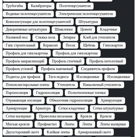
Трубогибы
Калибраторы
Полотенцесушители
Водяные полотенцесушители
Электрические полотенцесушители
Комплектующие для полотенцесушителей
Штукатурки
Декоративные штукатурки
Шпаклевки
Цемент
Кладочные
Наливной пол
Стяжка пола
Затирки
Клей для утеплителя
Гипс строительный
Керамзит
Песок
Щебень
Гипсокартон
Профиль для гипсокартона
Профиль для гипсокартона
Профиль направляющий
Профиль стоечный
Профиль потолочный
Профиль угловой
Профиль маячковый
Cоединитель профиля
Подвесы для профиля
Тяги подвеса
Изоляционные
Изоляционные
Пенополистирольные плиты
Утеплитель
Напыляемый утеплитель
Пароизоляция
Гидроизоляция
Полиэтиленовые пленки
Отражающая изоляция
Обмазочная гидроизоляция
Армирующие
Армирующие
Арматура
Сетки кладочные
Сетки штукатурные
Сетки малярные
Проволока вязальная
Кровля
Кровля
Мягкая кровля
Профнастил
Ленты
Ленты
Ленты малярные
Двухсторонний скотч
Клейкие ленты
Армированный скотч