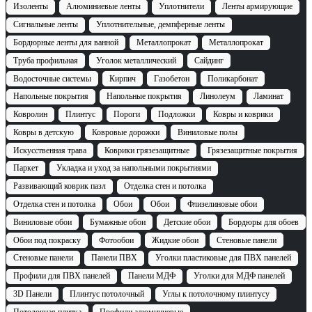
Изоленты
Алюминиевые ленты
Уплотнители
Ленты армирующие
Сигнальные ленты
Уплотнительные, демпферные ленты
Бордюрные ленты для ванной
Металлопрокат
Металлопрокат
Труба профильная
Уголок металлический
Сайдинг
Водосточные системы
Кирпич
Газобетон
Поликарбонат
Напольные покрытия
Напольные покрытия
Линолеум
Ламинат
Ковролин
Плинтус
Пороги
Подложки
Ковры и коврики
Ковры в детскую
Ковровые дорожки
Виниловые полы
Искусственная трава
Коврики грязезащитные
Грязезащитные покрытия
Паркет
Укладка и уход за напольными покрытиями
Развивающий коврик пазл
Отделка стен и потолка
Отделка стен и потолка
Обои
Обои
Флизелиновые обои
Виниловые обои
Бумажные обои
Детские обои
Бордюры для обоев
Обои под покраску
Фотообои
Жидкие обои
Стеновые панели
Стеновые панели
Панели ПВХ
Уголки пластиковые для ПВХ панелей
Профили для ПВХ панелей
Панели МДФ
Уголки для МДФ панелей
3D Панели
Плинтус потолочный
Углы к потолочному плинтусу
Потолочная плитка
Профили алюминиевые